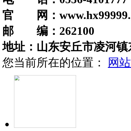
官 网：
www.hx99999.
邮 编：
262100
地址：山东安丘市凌河镇
您当前所在的位置：
网站