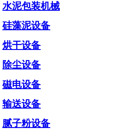
水泥包装机械
硅藻泥设备
烘干设备
除尘设备
磁电设备
输送设备
腻子粉设备