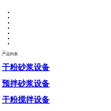
产品列表
干粉砂浆设备
预拌砂浆设备
干粉搅拌设备