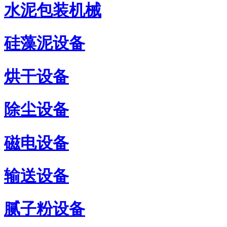
水泥包装机械
硅藻泥设备
烘干设备
除尘设备
磁电设备
输送设备
腻子粉设备