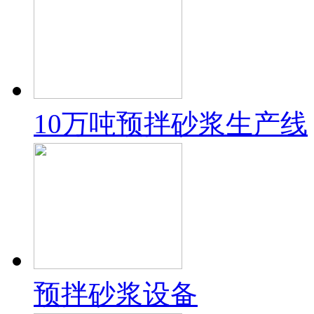
10万吨预拌砂浆生产线
预拌砂浆设备